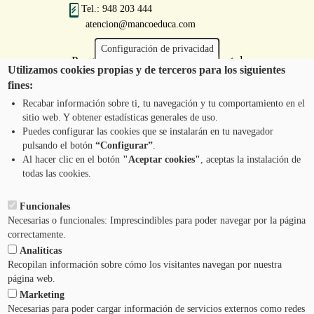
Tel.: 948 203 444
atencion@mancoeduca.com
Configuración de privacidad
Programa de Educación Ambiental
Utilizamos cookies propias y de terceros para los siguientes
Escolar de la Mancomunidad de la
fines:
Comarca de Pamplona
Recabar información sobre ti, tu navegación y tu comportamiento en el
sitio web. Y obtener estadísticas generales de uso.
Puedes configurar las cookies que se instalarán en tu navegador
pulsando el botón
“Configurar”
.
CONTÁCTANOS
Pie
Al hacer clic en el botón
"Aceptar cookies"
, aceptas la instalación de
todas las cookies.
Menú
AVISO LEGAL
Funcionales
Necesarias o funcionales: Imprescindibles para poder navegar por la página
CONDICIONES DEL SERVICIO
correctamente.
Analíticas
POLÍTICA DE PRIVACIDAD
Recopilan información sobre cómo los visitantes navegan por nuestra
página web.
Marketing
AYUDA
Necesarias para poder cargar información de servicios externos como redes