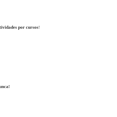
tividades por cursos
!
unca!