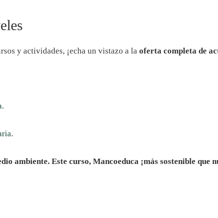
eles
sos y actividades, ¡echa un vistazo a la
oferta completa de ac
.
a
.
aria
.
dio ambiente. Este curso, Mancoeduca ¡más sostenible que n