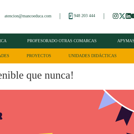
948 203 444
atencion@mancoeduca.com
RCA
PROFESORADO OTRAS COMARCAS
APYMA
ADES
PROYECTOS
UNIDADES DIDÁCTICAS
nible que nunca!