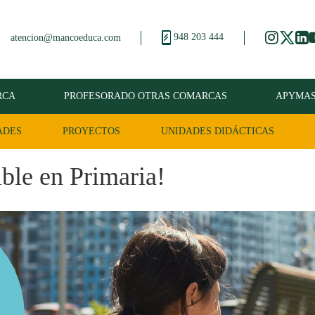
948 203 444
atencion@mancoeduca.com
RCA
PROFESORADO OTRAS COMARCAS
APYMA
ADES
PROYECTOS
UNIDADES DIDÁCTICAS
ble en Primaria!