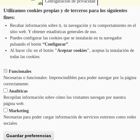
Configuración de privacidad
atencion@mancoeduca.com
Utilizamos cookies propias y de terceros para los siguientes
fines:
Programa de Educación Ambiental Escolar
de la Mancomunidad de la Comarca de
Recabar información sobre ti, tu navegación y tu comportamiento en el
Pamplona
sitio web. Y obtener estadísticas generales de uso.
Puedes configurar las cookies que se instalarán en tu navegador
pulsando el botón
“Configurar”
.
CONTÁCTANOS
Pie
Al hacer clic en el botón
"Aceptar cookies"
, aceptas la instalación de
todas las cookies.
Menú
AVISO LEGAL
Funcionales
Necesarias o funcionales: Imprescindibles para poder navegar por la página
CONDICIONES DEL SERVICIO
correctamente.
Analíticas
POLÍTICA DE PRIVACIDAD
Recopilan información sobre cómo los visitantes navegan por nuestra
página web.
Marketing
AYUDA
Necesarias para poder cargar información de servicios externos como redes
sociales.
Guardar preferencias