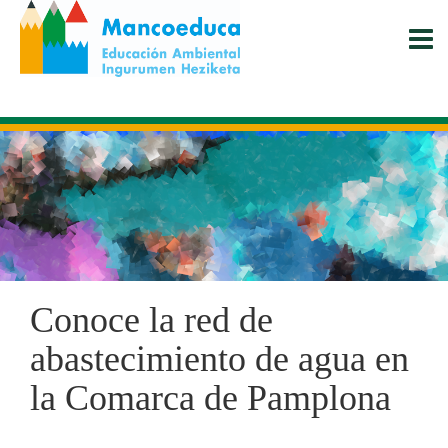
Pasar
al
contenido
principal
Conoce la red de
abastecimiento de agua en
la Comarca de Pamplona
INSTAGRAM
TWITTER
FACEBOOK
WHATSAPP