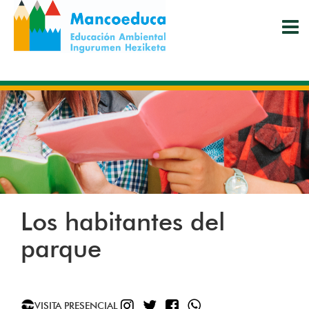
Pasar
al
contenido
principal
Los habitantes del
parque
INSTAGRAM
TWITTER
FACEBOOK
WHATSAPP
VISITA PRESENCIAL