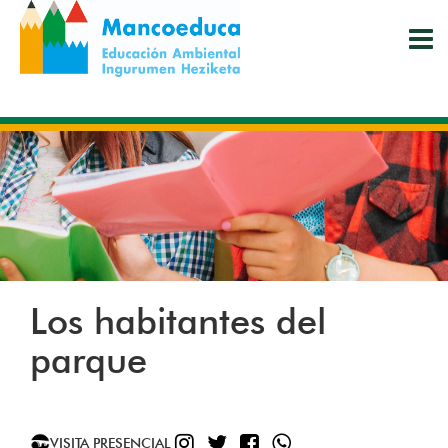
Pasar
al
contenido
principal
Los habitantes del
parque
INSTAGRAM
TWITTER
FACEBOOK
WHATSAPP
VISITA PRESENCIAL