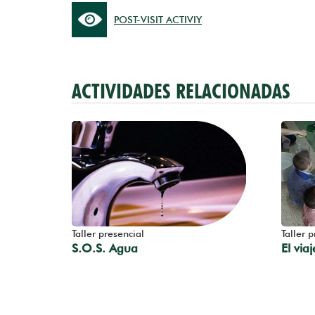
POST-VISIT ACTIVIY
ACTIVIDADES RELACIONADAS
Taller presencial
Taller p
S.O.S. Agua
El via