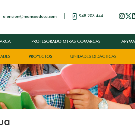
948 203 444
atencion@mancoeduca.com
ARCA
PROFESORADO OTRAS COMARCAS
APYMA
DADES
PROYECTOS
UNIDADES DIDÁCTICAS
ua