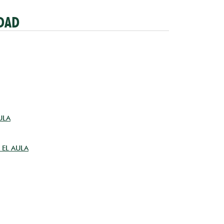
DAD
ULA
 EL AULA