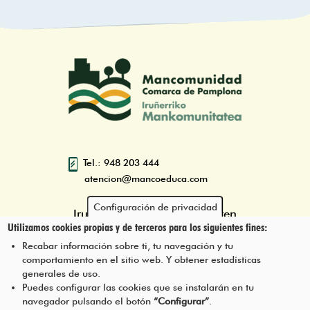
Tel.: 948 203 444
atencion@mancoeduca.com
Configuración de privacidad
Iruñerriko Mankomunitatearen
Utilizamos cookies propias y de terceros para los siguientes fines:
Ingurumen Heziketarako Eskola
Programa
Recabar información sobre ti, tu navegación y tu
comportamiento en el sitio web. Y obtener estadísticas
generales de uso.
Puedes configurar las cookies que se instalarán en tu
navegador pulsando el botón
“Configurar”
.
JARRI HARREMANETAN GUREKIN