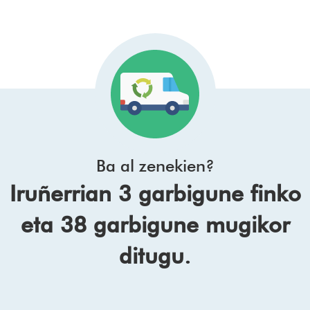
Ba al zenekien?
Iruñerrian 3 garbigune finko
eta 38 garbigune mugikor
ditugu.