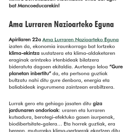
bat Mancoeducarekin!
Ama Lurraren Nazioarteko Eguna
Apirilaren 22a
Ama Lurraren Nazioarteko Eguna
izaten da, ekonomia iraunkorrago bat lortzeko
klima-ekintza
sustatzera eta klima-aldaketaren
eraginak arintzeko irtenbideak bilatzera
bideratuta dagoen ekitaldia. Aurtengo leloa
“Gure
planetan inbertitu”
da, eta pertsona guztiak
bultzatu nahi ditu gure denbora, energia eta
baliabideak ingurumena zaintzean erabiltzera.
Lurrak gero eta gehiago jasaten ditu
giza
jardunaren ondorioak
: uraren eta lurraren
kutsadura, berotegi-efektuko gasen isurpenak,
biodibertsitate-galera… Eta horrek guztiak, era
berean, muturreko klima-gertaerak ekartzen ditu