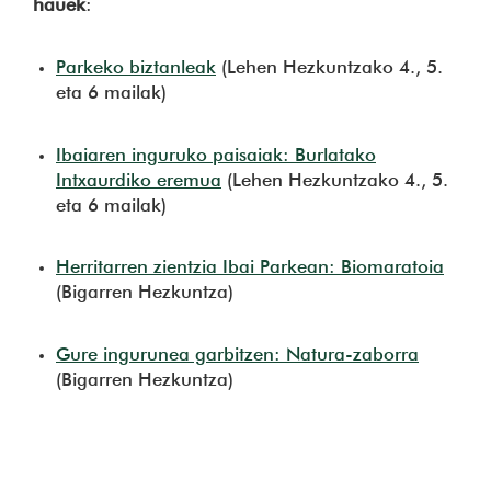
hauek
:
Parkeko biztanleak
(Lehen Hezkuntzako 4., 5.
eta 6 mailak)
Ibaiaren inguruko paisaiak: Burlatako
Intxaurdiko eremua
(Lehen Hezkuntzako 4., 5.
eta 6 mailak)
Herritarren zientzia Ibai Parkean: Biomaratoia
(Bigarren Hezkuntza)
Gure ingurunea garbitzen: Natura-zaborra
(Bigarren Hezkuntza)