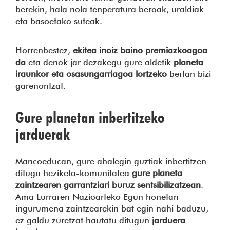
berekin, hala nola tenperatura beroak, uraldiak
eta basoetako suteak.
Horrenbestez,
ekitea inoiz baino premiazkoagoa
da
eta denok jar dezakegu gure aldetik
planeta
iraunkor eta osasungarriagoa lortzeko
bertan bizi
garenontzat.
Gure planetan inbertitzeko
jarduerak
Mancoeducan, gure ahalegin guztiak inbertitzen
ditugu heziketa-komunitatea
gure planeta
zaintzearen garrantziari buruz sentsibilizatzean
.
Ama Lurraren Nazioarteko Egun honetan
ingurumena zaintzearekin bat egin nahi baduzu,
ez galdu zuretzat hautatu ditugun
jarduera