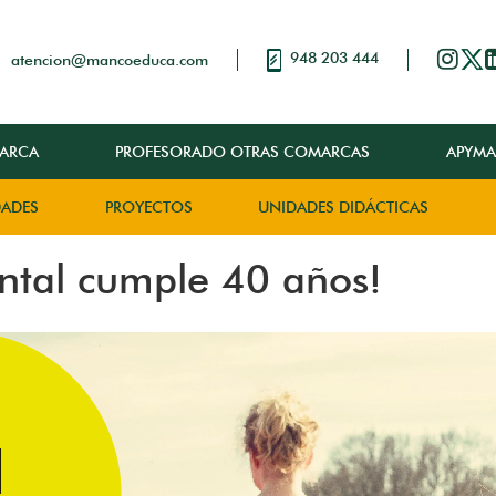
948 203 444
atencion@mancoeduca.com
ARCA
PROFESORADO OTRAS COMARCAS
APYMA
DADES
PROYECTOS
UNIDADES DIDÁCTICAS
ental cumple 40 años!