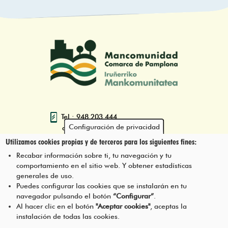
Tel.: 948 203 444
Configuración de privacidad
atencion@mancoeduca.com
Utilizamos cookies propias y de terceros para los siguientes fines:
Programa de Educación Ambiental
Recabar información sobre ti, tu navegación y tu
Escolar de la Mancomunidad de la
comportamiento en el sitio web. Y obtener estadísticas
Comarca de Pamplona
generales de uso.
Puedes configurar las cookies que se instalarán en tu
navegador pulsando el botón
“Configurar”
.
CONTÁCTANOS
Pie
Al hacer clic en el botón
"Aceptar cookies"
, aceptas la
instalación de todas las cookies.
Menú
AVISO LEGAL