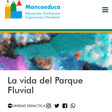
Pasar
al
contenido
principal
La vida del Parque
Fluvial
INSTAGRAM
TWITTER
FACEBOOK
WHATSAPP
UNIDAD DIDÁCTICA