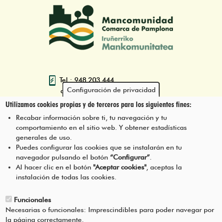
Tel.: 948 203 444
Configuración de privacidad
atencion@mancoeduca.com
Utilizamos cookies propias y de terceros para los siguientes fines:
Programa de Educación Ambiental
Recabar información sobre ti, tu navegación y tu
Escolar de la Mancomunidad de la
comportamiento en el sitio web. Y obtener estadísticas
Comarca de Pamplona
generales de uso.
Puedes configurar las cookies que se instalarán en tu
navegador pulsando el botón
“Configurar”
.
CONTÁCTANOS
Pie
Al hacer clic en el botón
"Aceptar cookies"
, aceptas la
instalación de todas las cookies.
Menú
AVISO LEGAL
Funcionales
Necesarias o funcionales: Imprescindibles para poder navegar por
CONDICIONES DEL SERVICIO
la página correctamente.