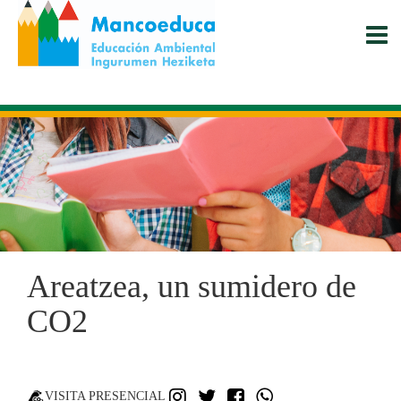
Pasar
al
contenido
principal
Areatzea, un sumidero de
CO2
INSTAGRAM
TWITTER
FACEBOOK
WHATSAPP
VISITA PRESENCIAL