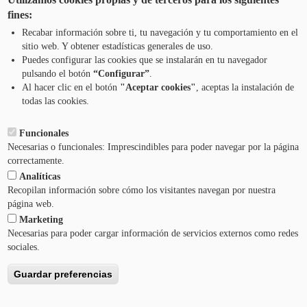
Escolar de la Mancomunidad de la
fines:
Comarca de Pamplona
Recabar información sobre ti, tu navegación y tu comportamiento en el
sitio web. Y obtener estadísticas generales de uso.
Puedes configurar las cookies que se instalarán en tu navegador
pulsando el botón
“Configurar”
.
CONTÁCTANOS
Pie
Al hacer clic en el botón
"Aceptar cookies"
, aceptas la instalación de
todas las cookies.
Menú
AVISO LEGAL
Funcionales
Necesarias o funcionales: Imprescindibles para poder navegar por la página
CONDICIONES DEL SERVICIO
correctamente.
Analíticas
POLÍTICA DE PRIVACIDAD
Recopilan información sobre cómo los visitantes navegan por nuestra
página web.
Marketing
AYUDA
Necesarias para poder cargar información de servicios externos como redes
sociales.
Guardar preferencias