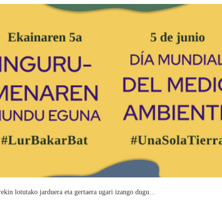
ekin lotutako jarduera eta gertaera ugari izango dugu...