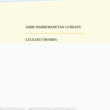
JARRI HARREMANETAN GUREKIN
Pie
Menú
LEGEZKO OHARRA
ZERBITZUAREN BALDINTZAK
PRIBATUTASUN-POLITIKA
LAGUNTZA