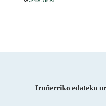
GEHIAGO IKUSI
Iruñerriko edateko ur