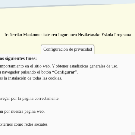
Iruñerriko Mankomunitatearen Ingurumen Heziketarako Eskola Programa
Configuración de privacidad
s siguientes fines:
mportamiento en el sitio web. Y obtener estadísticas generales de uso.
 tu navegador pulsando el botón
“Configurar”
.
as la instalación de todas las cookies.
avegar por la página correctamente.
an por nuestra página web.
externos como redes sociales.
Copyright ©
2026
l TODOS LOS DERECHOS RESERVADOS