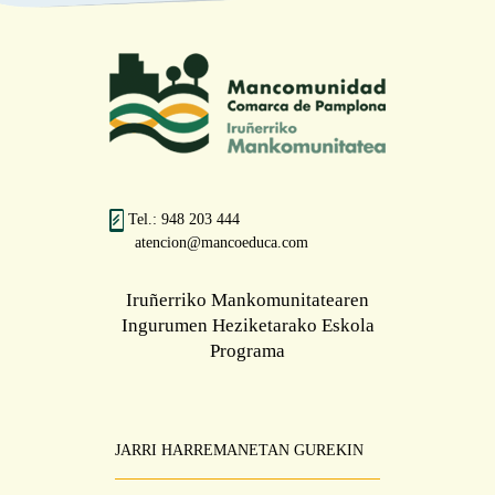
Tel.: 948 203 444
atencion@mancoeduca.com
Iruñerriko Mankomunitatearen
Ingurumen Heziketarako Eskola
Programa
JARRI HARREMANETAN GUREKIN
Pie