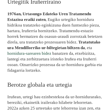
Urtegitik Iruñerriraino
1976an, Urtasungo Edateko Uren Tratamendu
Estazioa eraiki zuten
, Eugiko urtegiko hornidura
hidrikoa tratatzeko eginkizuna duen funtsezko pieza,
hartara, Iruñerria hornitzeko. Tratamendu-estazio
horrek bermatzen du osasun-araudi zorrotzak betetzen
direla, ura tratatzeko prozesuaren bidez.
Tratatutako
ura Mendillorriko ur-biltegietan biltzen da
, eta
hornidura-sarearen bidez
banatzen da, etxebizitza,
lantegi eta zerbitzuetara iristeko Iruñea eta Iruñerri
osoan. Oinarrizko prozesua da ur-hornidura garbia eta
fidagarria lortzeko.
Berotze globala eta urtegia
Iruñean, urtegi hau ezinbestekoa da ur-hornidurarako,
bereziki, ekainetik irailerako hilabete lehorretan.
2022a azken 25 urteetako urte lehorrena izan zen, eta