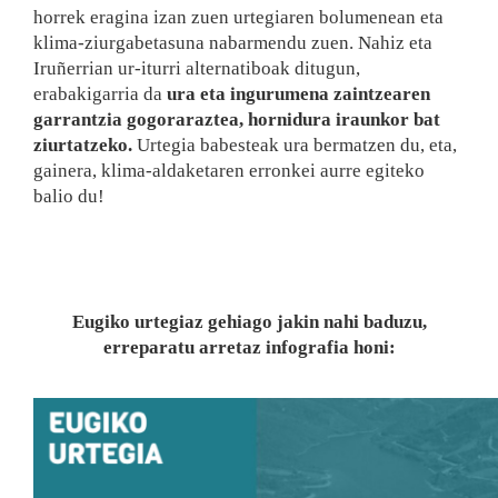
horrek eragina izan zuen urtegiaren bolumenean eta
klima-ziurgabetasuna nabarmendu zuen. Nahiz eta
Iruñerrian ur-iturri alternatiboak ditugun,
erabakigarria da
ura eta ingurumena zaintzearen
garrantzia gogoraraztea, hornidura iraunkor bat
ziurtatzeko.
Urtegia babesteak ura bermatzen du, eta,
gainera, klima-aldaketaren erronkei aurre egiteko
balio du!
Eugiko urtegiaz gehiago jakin nahi baduzu,
erreparatu arretaz infografia honi: