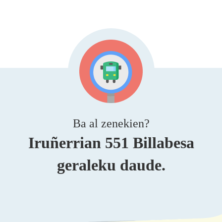
Ba al zenekien?
Iruñerrian 551 Billabesa
geraleku daude.