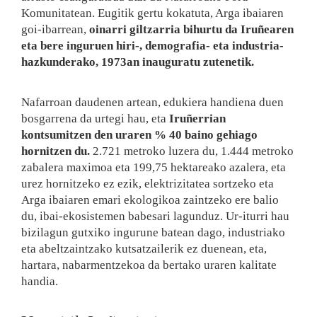
Komunitatean. Eugitik gertu kokatuta, Arga ibaiaren
goi-ibarrean,
oinarri giltzarria bihurtu da Iruñearen
eta bere inguruen hiri-, demografia- eta industria-
hazkunderako, 1973an inauguratu zutenetik.
Nafarroan daudenen artean, edukiera handiena duen
bosgarrena da urtegi hau, eta
Iruñerrian
kontsumitzen den uraren % 40 baino gehiago
hornitzen du.
2.721 metroko luzera du, 1.444 metroko
zabalera maximoa eta 199,75 hektareako azalera, eta
urez hornitzeko ez ezik, elektrizitatea sortzeko eta
Arga ibaiaren emari ekologikoa zaintzeko ere balio
du, ibai-ekosistemen babesari lagunduz. Ur-iturri hau
bizilagun gutxiko ingurune batean dago, industriako
eta abeltzaintzako kutsatzailerik ez duenean, eta,
hartara, nabarmentzekoa da bertako uraren kalitate
handia.