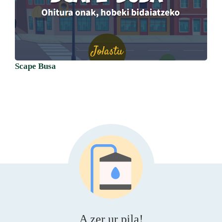
Scape Busa
A zer ur pila!