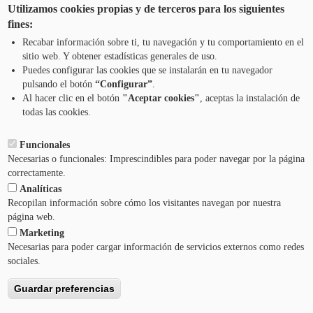
atencion@mancoeduca.com
Utilizamos cookies propias y de terceros para los siguientes
fines:
Iruñerriko Mankomunitatearen Ingurumen
Recabar información sobre ti, tu navegación y tu comportamiento en el
Heziketarako Eskola Programa
sitio web. Y obtener estadísticas generales de uso.
Puedes configurar las cookies que se instalarán en tu navegador
pulsando el botón
“Configurar”
.
JARRI HARREMANETAN GUREKIN
Pie
Al hacer clic en el botón
"Aceptar cookies"
, aceptas la instalación de
todas las cookies.
Menú
LEGEZKO OHARRA
Funcionales
Necesarias o funcionales: Imprescindibles para poder navegar por la página
ZERBITZUAREN BALDINTZAK
correctamente.
Analíticas
PRIBATUTASUN-POLITIKA
Recopilan información sobre cómo los visitantes navegan por nuestra
página web.
Marketing
LAGUNTZA
Necesarias para poder cargar información de servicios externos como redes
sociales.
Guardar preferencias