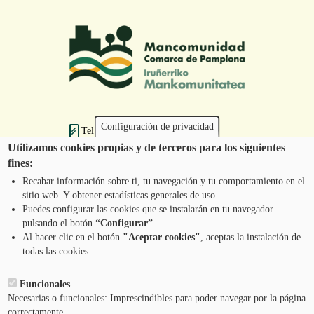
Configuración de privacidad
Tel.: 948 203 444
atencion@mancoeduca.com
Utilizamos cookies propias y de terceros para los siguientes
fines:
Iruñerriko Mankomunitatearen Ingurumen
Recabar información sobre ti, tu navegación y tu comportamiento en el
Heziketarako Eskola Programa
sitio web. Y obtener estadísticas generales de uso.
Puedes configurar las cookies que se instalarán en tu navegador
pulsando el botón
“Configurar”
.
JARRI HARREMANETAN GUREKIN
Pie
Al hacer clic en el botón
"Aceptar cookies"
, aceptas la instalación de
todas las cookies.
Menú
LEGEZKO OHARRA
Funcionales
Necesarias o funcionales: Imprescindibles para poder navegar por la página
ZERBITZUAREN BALDINTZAK
correctamente.