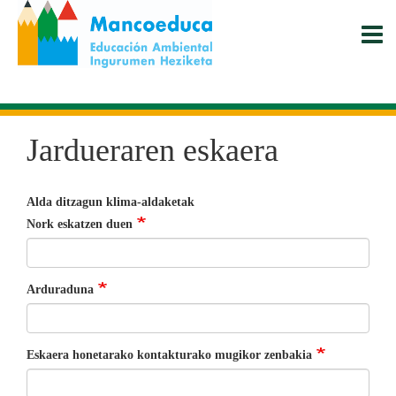
Skip
to
main
content
Jardueraren eskaera
Alda ditzagun klima-aldaketak
Nork eskatzen duen
Arduraduna
Eskaera honetarako kontakturako mugikor zenbakia