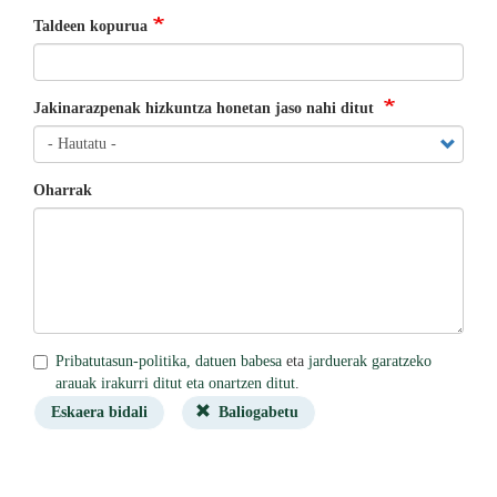
Taldeen kopurua
Jakinarazpenak hizkuntza honetan jaso nahi ditut
Oharrak
Pribatutasun-politika, datuen babesa
eta
jarduerak garatzeko
arauak irakurri ditut eta onartzen ditut
.
Eskaera bidali
Baliogabetu