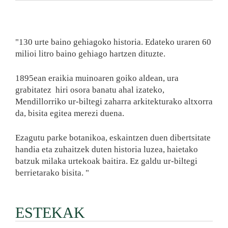
"130 urte baino gehiagoko historia. Edateko uraren 60
milioi litro baino gehiago hartzen dituzte.
1895ean eraikia muinoaren goiko aldean, ura
grabitatez hiri osora banatu ahal izateko,
Mendillorriko ur-biltegi zaharra arkitekturako altxorra
da, bisita egitea merezi duena.
Ezagutu parke botanikoa, eskaintzen duen dibertsitate
handia eta zuhaitzek duten historia luzea, haietako
batzuk milaka urtekoak baitira. Ez galdu ur-biltegi
berrietarako bisita. "
ESTEKAK