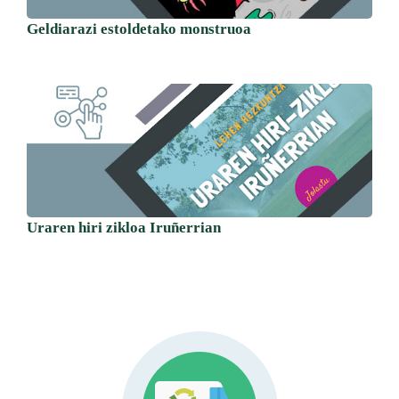
Geldiarazi estoldetako monstruoa
Uraren hiri zikloa Iruñerrian