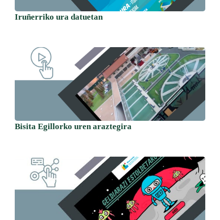
Iruñerriko ura datuetan
Bisita Egillorko uren araztegira