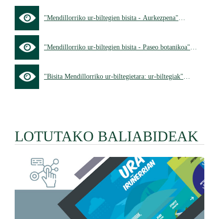
"Mendillorriko ur-biltegien bisita - Aurkezpena"
bideorako esteka
"Mendillorriko ur-biltegien bisita - Paseo botanikoa"
bideorako esteka
"Bisita Mendillorriko ur-biltegietara: ur-biltegiak"
bideorako esteka
LOTUTAKO BALIABIDEAK