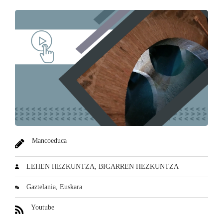
Mancoeduca
LEHEN HEZKUNTZA
BIGARREN HEZKUNTZA
Gaztelania
Euskara
Youtube