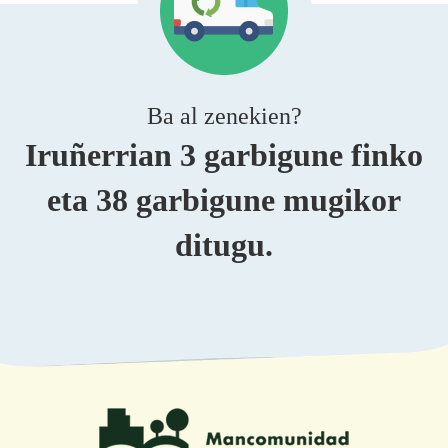
Ba al zenekien?
Iruñerrian 3 garbigune finko
eta 38 garbigune mugikor
ditugu.