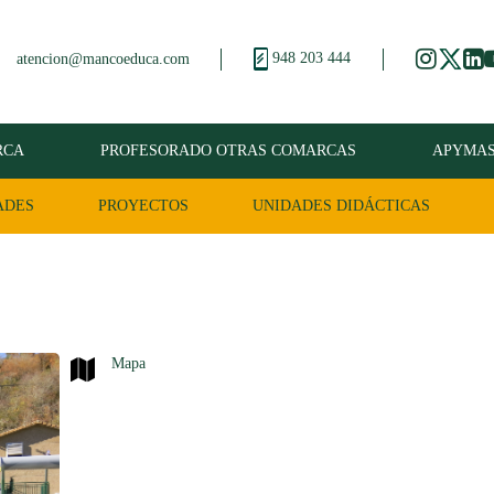
948 203 444
atencion@mancoeduca.com
RCA
PROFESORADO OTRAS COMARCAS
APYMA
ADES
PROYECTOS
UNIDADES DIDÁCTICAS
Mapa