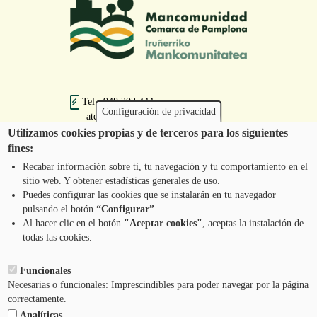
Tel.: 948 203 444
Configuración de privacidad
atencion@mancoeduca.com
Utilizamos cookies propias y de terceros para los siguientes
fines:
Programa de Educación Ambiental Escolar
de la Mancomunidad de la Comarca de
Recabar información sobre ti, tu navegación y tu comportamiento en el
Pamplona
sitio web. Y obtener estadísticas generales de uso.
Puedes configurar las cookies que se instalarán en tu navegador
pulsando el botón
“Configurar”
.
CONTÁCTANOS
Pie
Al hacer clic en el botón
"Aceptar cookies"
, aceptas la instalación de
todas las cookies.
Menú
AVISO LEGAL
Funcionales
Necesarias o funcionales: Imprescindibles para poder navegar por la página
CONDICIONES DEL SERVICIO
correctamente.
Analíticas