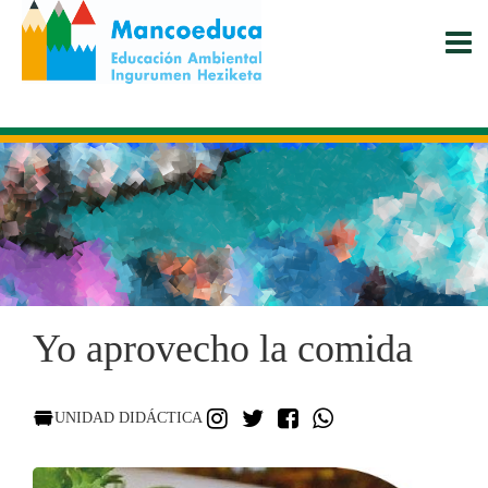
Pasar
al
contenido
principal
Yo aprovecho la comida
INSTAGRAM
TWITTER
FACEBOOK
WHATSAPP
UNIDAD DIDÁCTICA