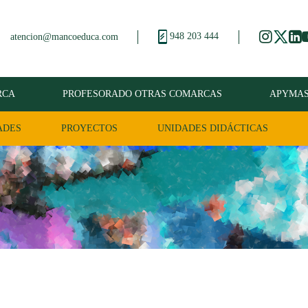
948 203 444
atencion@mancoeduca.com
RCA
PROFESORADO OTRAS COMARCAS
APYMA
ADES
PROYECTOS
UNIDADES DIDÁCTICAS