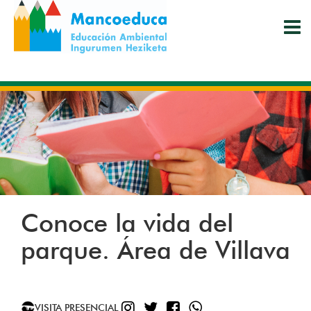
Pasar
al
contenido
principal
Conoce la vida del
parque. Área de Villava
INSTAGRAM
TWITTER
FACEBOOK
WHATSAPP
VISITA PRESENCIAL