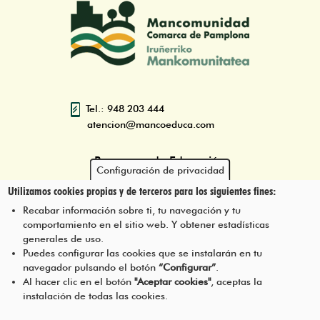
Tel.: 948 203 444
atencion@mancoeduca.com
Programa de Educación
Configuración de privacidad
Ambiental Escolar de la
Utilizamos cookies propias y de terceros para los siguientes fines:
Mancomunidad de la Comarca
de Pamplona
Recabar información sobre ti, tu navegación y tu
comportamiento en el sitio web. Y obtener estadísticas
generales de uso.
Puedes configurar las cookies que se instalarán en tu
navegador pulsando el botón
“Configurar”
.
CONTÁCTANOS
Pie
Al hacer clic en el botón
"Aceptar cookies"
, aceptas la
instalación de todas las cookies.
Menú
AVISO LEGAL