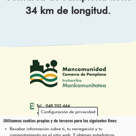
34 km de longitud.
Tel.: 948 203 444
Configuración de privacidad
atencion@mancoeduca.com
Utilizamos cookies propias y de terceros para los siguientes fines:
Programa de Educación Ambiental
Recabar información sobre ti, tu navegación y tu
Escolar de la Mancomunidad de la
comportamiento en el sitio web. Y obtener estadísticas