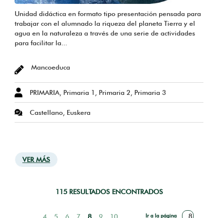
Unidad didáctica en formato tipo presentación pensada para
trabajar con el alumnado la riqueza del planeta Tierra y el
agua en la naturaleza a través de una serie de actividades
para facilitar la...
Mancoeduca
PRIMARIA, Primaria 1, Primaria 2, Primaria 3
Castellano, Euskera
VER MÁS
115 RESULTADOS ENCONTRADOS
Primera
Página
Page
4
Page
5
Page
6
Page
7
Página
8
Page
9
Page
10
Ir a la página