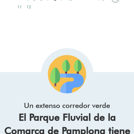
Paginación
página
anterior
actual
Page
11
Page
12
Siguiente
Última
página
página
Un extenso corredor verde
El Parque Fluvial de la
Comarca de Pamplona tiene