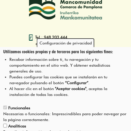
Tel.: 948 203 444
Configuración de privacidad
atencion@mancoeduca.com
Utilizamos cookies propias y de terceros para los siguientes fines:
Programa de Educación Ambiental
Recabar información sobre ti, tu navegación y tu
Escolar de la Mancomunidad de la
comportamiento en el sitio web. Y obtener estadísticas
Comarca de Pamplona
generales de uso.
Puedes configurar las cookies que se instalarán en tu
navegador pulsando el botón
“Configurar”
.
CONTÁCTANOS
Pie
Al hacer clic en el botón
"Aceptar cookies"
, aceptas la
instalación de todas las cookies.
Menú
AVISO LEGAL
Funcionales
Necesarias o funcionales: Imprescindibles para poder navegar por
CONDICIONES DEL SERVICIO
la página correctamente.
Analíticas
POLÍTICA DE PRIVACIDAD