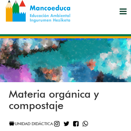
Pasar
al
contenido
principal
Materia orgánica y
compostaje
INSTAGRAM
TWITTER
FACEBOOK
WHATSAPP
UNIDAD DIDÁCTICA