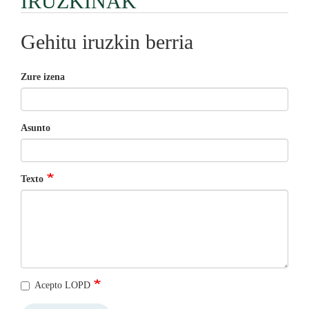
IRUZKINAK
Gehitu iruzkin berria
Zure izena
Asunto
Texto
Acepto LOPD