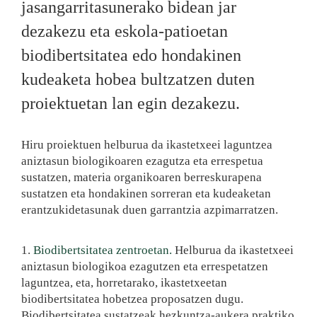
jasangarritasunerako bidean jar
dezakezu eta eskola-patioetan
biodibertsitatea edo hondakinen
kudeaketa hobea bultzatzen duten
proiektuetan lan egin dezakezu.
Hiru proiektuen helburua da ikastetxeei laguntzea
aniztasun biologikoaren ezagutza eta errespetua
sustatzen, materia organikoaren berreskurapena
sustatzen eta hondakinen sorreran eta kudeaketan
erantzukidetasunak duen garrantzia azpimarratzen.
1.
Biodibertsitatea zentroetan.
Helburua da ikastetxeei
aniztasun biologikoa ezagutzen eta errespetatzen
laguntzea, eta, horretarako, ikastetxeetan
biodibertsitatea hobetzea proposatzen dugu.
Biodibertsitatea sustatzeak hezkuntza-aukera praktiko