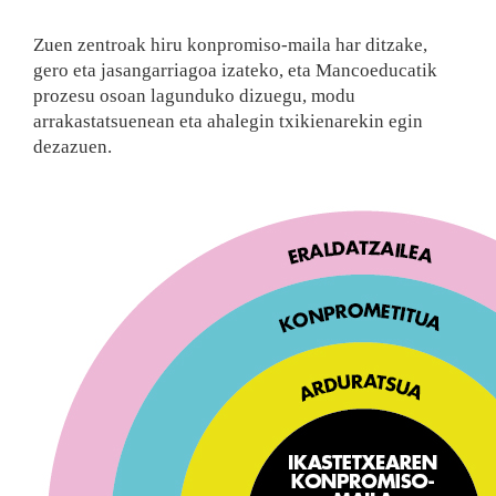
Zuen zentroak hiru konpromiso-maila har ditzake,
gero eta jasangarriagoa izateko, eta Mancoeducatik
prozesu osoan lagunduko dizuegu, modu
arrakastatsuenean eta ahalegin txikienarekin egin
dezazuen.