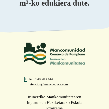
m³-ko edukiera dute.
Tel.: 948 203 444
atencion@mancoeduca.com
Iruñerriko Mankomunitatearen
Ingurumen Heziketarako Eskola
Programa