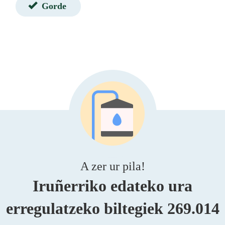
Gorde
A zer ur pila!
Iruñerriko edateko ura
erregulatzeko biltegiek 269.014