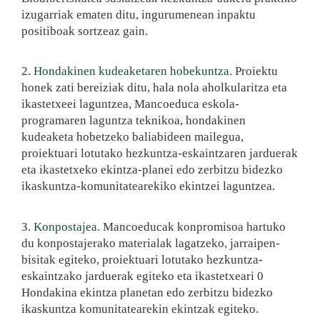
izugarriak ematen ditu, ingurumenean inpaktu
positiboak sortzeaz gain.
2.
Hondakinen kudeaketaren hobekuntza.
Proiektu
honek zati bereiziak ditu, hala nola aholkularitza eta
ikastetxeei laguntzea, Mancoeduca eskola-
programaren laguntza teknikoa, hondakinen
kudeaketa hobetzeko baliabideen mailegua,
proiektuari lotutako hezkuntza-eskaintzaren jarduerak
eta ikastetxeko ekintza-planei edo zerbitzu bidezko
ikaskuntza-komunitatearekiko ekintzei laguntzea.
3.
Konpostajea
. Mancoeducak konpromisoa hartuko
du konpostajerako materialak lagatzeko, jarraipen-
bisitak egiteko, proiektuari lotutako hezkuntza-
eskaintzako jarduerak egiteko eta ikastetxeari 0
Hondakina ekintza planetan edo zerbitzu bidezko
ikaskuntza komunitatearekin ekintzak egiteko.