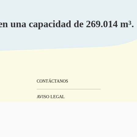
en una capacidad de 269.014 m³.
CONTÁCTANOS
Pie
Menú
AVISO LEGAL
CONDICIONES DEL SERVICIO
POLÍTICA DE PRIVACIDAD