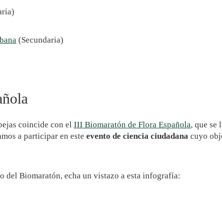
aria)
rbana
(Secundaria)
añola
bejas coincide con el
III Biomaratón de Flora Española
, que se 
amos a participar en este
evento de ciencia ciudadana
cuyo obje
lo del Biomaratón, echa un vistazo a esta infografía: