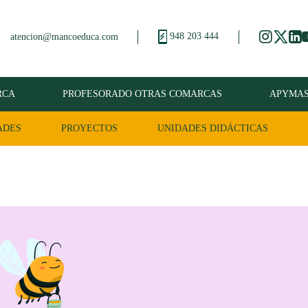
948 203 444
atencion@mancoeduca.com
RCA
PROFESORADO OTRAS COMARCAS
APYMA
ADES
PROYECTOS
UNIDADES DIDÁCTICAS