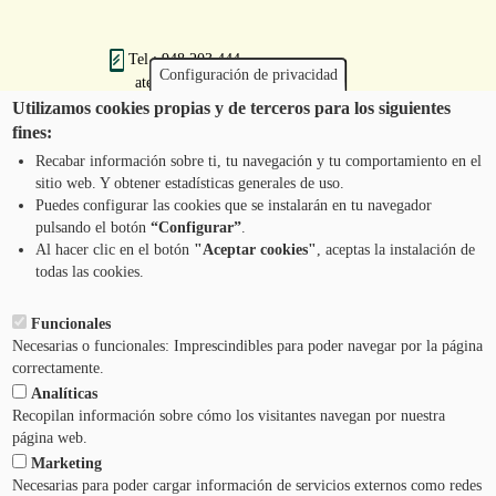
Tel.: 948 203 444
Configuración de privacidad
atencion@mancoeduca.com
Utilizamos cookies propias y de terceros para los siguientes
fines:
Programa de Educación Ambiental Escolar
de la Mancomunidad de la Comarca de
Recabar información sobre ti, tu navegación y tu comportamiento en el
Pamplona
sitio web. Y obtener estadísticas generales de uso.
Puedes configurar las cookies que se instalarán en tu navegador
pulsando el botón
“Configurar”
.
CONTÁCTANOS
Pie
Al hacer clic en el botón
"Aceptar cookies"
, aceptas la instalación de
todas las cookies.
Menú
AVISO LEGAL
Funcionales
Necesarias o funcionales: Imprescindibles para poder navegar por la página
CONDICIONES DEL SERVICIO
correctamente.
Analíticas
POLÍTICA DE PRIVACIDAD
Recopilan información sobre cómo los visitantes navegan por nuestra
página web.
Marketing
AYUDA
Necesarias para poder cargar información de servicios externos como redes